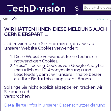
S
e
v2.x
o
WIR HÄTTEN IHNEN DIESE MELDUNG AUCH
GERNE ERSPART ...
Referenzen
... aber wir müssen Sie informieren, dass wir auf
Contents
unserer Website Cookies verwenden:
Hilfreiche Links zu Tutorials, Manuals und allgemeinen
Diese Website verwendet keine technisch
Infos
notwendigen Cookies.
"Böse" Tracking-Cookies von Google Analytics
Hilfreiche Links zu Tutorials,
(natürlich mit IP-Anonymisierung) und
Leadfeeder, damit wir unsere Inhalte besser
Manuals und allgemeinen Infos
auf Ihre Bedürfnisse anpassen können.
Solange Sie nicht explizit akzeptieren, tracken wir
Sie auch nicht.
Google unterstützt das rel=next/prev
Versprochen!
markup nicht mehr
Detaillierte Infos in unserer Datenschutzerklärung