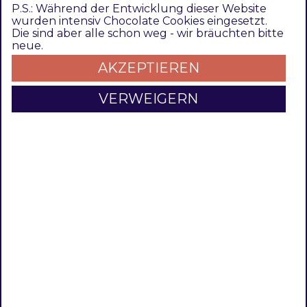
P.S.: Während der Entwicklung dieser Website
Hreflang Attribute 101
wurden intensiv Chocolate Cookies eingesetzt.
Die sind aber alle schon weg - wir bräuchten bitte
Canonical Urls (SEO Küche)
neue.
Komplette Liste der Standard ISO
AKZEPTIEREN
Language Codes
VERWEIGERN
Verwendung des hreflang Attributes
x-
default
Hreflang
CHANGELOG