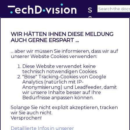
S
e
v2.x
o
WIR HÄTTEN IHNEN DIESE MELDUNG
AUCH GERNE ERSPART ...
Installation mit Composer
... aber wir müssen Sie informieren, dass wir auf
Contents
unserer Website Cookies verwenden:
Modul Installationsbefehle
Diese Website verwendet keine
Aktivieren des Moduls
technisch notwendigen Cookies.
Deinstallation
"Böse" Tracking-Cookies von Google
Analytics (natürlich mit IP-
Modul Deinstallationsbefehl
Anonymisierung) und Leadfeeder, damit
wir unsere Inhalte besser auf Ihre
Um im
TechDivision
Context ein Modul
Bedürfnisse anpassen können.
mittels Composer zu installieren, bitte per
Solange Sie nicht explizit akzeptieren, tracken
folgenden Befehl das Repo entsprechend
wir Sie auch nicht.
Versprochen!
einbinden
Detaillierte Infos in unserer