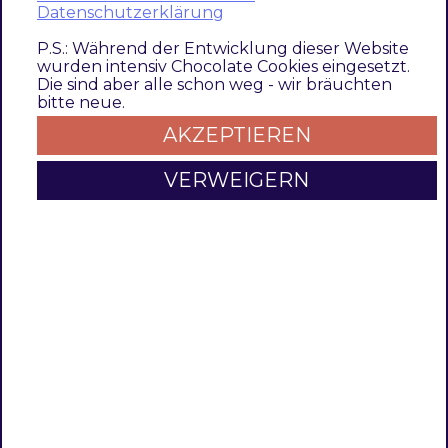
Datenschutzerklärung
composer config repositories.repo.met.tdintern.de co
P.S.: Während der Entwicklung dieser Website
wurden intensiv Chocolate Cookies eingesetzt.
Die sind aber alle schon weg - wir bräuchten
Modul Installationsbefehle
bitte neue.
AKZEPTIEREN
Nach Einbindung des
MET-Composer-
Repository
folgende Befehle zur
VERWEIGERN
Installation ausführen
# add to composer require
composer require techdivision/seo ~2.0.0

# run magento setup to activate the module
bin/magento 
set
:up
Aktivieren des Moduls