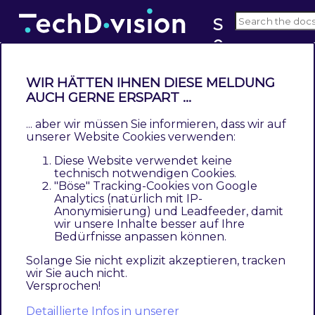
S
e
v2.x
o
WIR HÄTTEN IHNEN DIESE MELDUNG
Storeview Konfiguration
AUCH GERNE ERSPART ...
... aber wir müssen Sie informieren, dass wir auf
Navigieren Sie zu
Stores >> Settings >>
unserer Website Cookies verwenden:
Configuration >> TechDivision >> Seo
Diese Website verwendet keine
technisch notwendigen Cookies.
Wechseln Sie zur Magento
Storeview
"Böse" Tracking-Cookies von Google
Konfiguration
Analytics (natürlich mit IP-
Anonymisierung) und Leadfeeder, damit
wir unsere Inhalte besser auf Ihre
href-lang Integration [ Storeview Ebene ]
Bedürfnisse anpassen können.
Solange Sie nicht explizit akzeptieren, tracken
Section
Option
Value
Beschreibung
wir Sie auch nicht.
Versprochen!
href-lang
Enable
Auf Scope Ebene is
Yes/No
Detaillierte Infos in unserer
Integration
Angabe einer Art
C