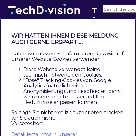
T
r
v4.x
a
n
WIR HÄTTEN IHNEN DIESE MELDUNG
sl
AUCH GERNE ERSPART ...
Changelog Translation Generator
a
... aber wir müssen Sie informieren, dass wir auf
Contents
ti
unserer Website Cookies verwenden:
4.1.6
o
Diese Website verwendet keine
4.1.5
n
technisch notwendigen Cookies.
4.1.4
"Böse" Tracking-Cookies von Google
G
Analytics (natürlich mit IP-
4.1.3
e
Anonymisierung) und Leadfeeder, damit
4.1.2
n
wir unsere Inhalte besser auf Ihre
Bedürfnisse anpassen können.
4.1.1
e
4.1.0
r
Solange Sie nicht explizit akzeptieren, tracken
wir Sie auch nicht.
4.0.0
a
Versprochen!
3.0.2
t
3.0.1
Detaillierte Infos in unserer