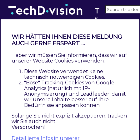
T
r
v4.x
a
n
WIR HÄTTEN IHNEN DIESE MELDUNG
sl
AUCH GERNE ERSPART ...
Bedienungsanleitung
a
... aber wir müssen Sie informieren, dass wir auf
Contents
ti
unserer Website Cookies verwenden:
Standard-Übersetzungsexport
o
Diese Website verwendet keine
Export modul-bezogener Übersetzungen
n
technisch notwendigen Cookies.
Protokollierung des Übersetzungsexports
"Böse" Tracking-Cookies von Google
G
Analytics (natürlich mit IP-
Standard-Übersetzungsimport
e
Anonymisierung) und Leadfeeder, damit
Nutzung und Bereinigung der Übersetzungs-Indizes
n
wir unsere Inhalte besser auf Ihre
Bedürfnisse anpassen können.
Bereinigung bei Übersetzungsexport
e
Bereinigung mit CLI-Kommando
r
Solange Sie nicht explizit akzeptieren, tracken
wir Sie auch nicht.
Bereinigung mit TechDivision Pacemaker Process-
a
Versprochen!
Pipelines
t
Neuerzeugung Frontend-Übersetzungen
Detaillierte Infos in unserer