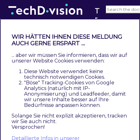
T
r
v4.x
a
n
WIR HÄTTEN IHNEN DIESE MELDUNG
sl
AUCH GERNE ERSPART ...
Installation mit Composer
a
... aber wir müssen Sie informieren, dass wir auf
Contents
ti
unserer Website Cookies verwenden:
Modul Installationsbefehle
o
Diese Website verwendet keine
Aktivieren des Moduls
n
technisch notwendigen Cookies.
Deinstallation
"Böse" Tracking-Cookies von Google
G
Analytics (natürlich mit IP-
e
Anonymisierung) und Leadfeeder, damit
Um im
TechDivision
Context ein Modul
n
wir unsere Inhalte besser auf Ihre
mittels Composer zu installieren, bitte per
Bedürfnisse anpassen können.
e
folgenden Befehl das Repo entsprechend
r
Solange Sie nicht explizit akzeptieren, tracken
einbinden
wir Sie auch nicht.
a
Versprochen!
t
composer config repositories.repo.met.tdintern.de co
Detaillierte Infos in unserer