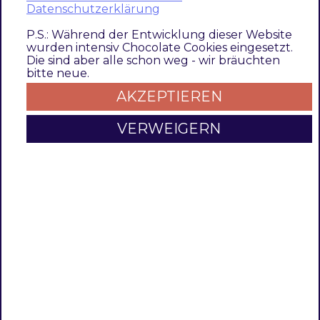
o
Datenschutzerklärung
r
P.S.: Während der Entwicklung dieser Website
wurden intensiv Chocolate Cookies eingesetzt.
Modul Installationsbefehle
Die sind aber alle schon weg - wir bräuchten
bitte neue.
Nach Einbindung des
MET-Composer-
AKZEPTIEREN
Repository
folgende Befehle zur Installation
ausführen:
VERWEIGERN
# add to composer require
composer require techdivision/translation-generator ^4.
# run magento setup to activate the module
bin/magento 
set
:up
Aktivieren des Moduls