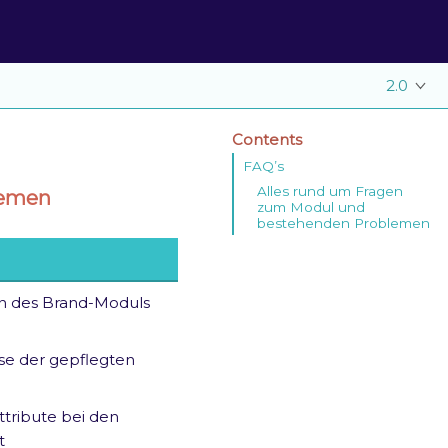
2.0
Contents
FAQ’s
Alles rund um Fragen
lemen
zum Modul und
bestehenden Problemen
ion des Brand-Moduls
ise der gepflegten
Attribute bei den
t