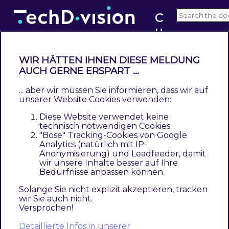
C
u
v5.x
st
o
WIR HÄTTEN IHNEN DIESE MELDUNG
m
AUCH GERNE ERSPART ...
Modul Konfiguration
er
... aber wir müssen Sie informieren, dass wir auf
C
unserer Website Cookies verwenden:
Navigieren Sie zu
TechDivision >> Account / Cart /
h
Checkout >> Customer Checkout Registration
Diese Website verwendet keine
e
technisch notwendigen Cookies.
"Böse" Tracking-Cookies von Google
c
Analytics (natürlich mit IP-
Section
Option
Value
Default
Beschr
k
Anonymisierung) und Leadfeeder, damit
o
wir unsere Inhalte besser auf Ihre
General
Enable
Aktivie
Yes/No
No
Bedürfnisse anpassen können.
u
Modulf
Nutzun
t
Solange Sie nicht explizit akzeptieren, tracken
wir Sie auch nicht.
R
Check
Checkb
Versprochen!
Yes/No
No
e
Checkbox
Regist
Detaillierte Infos in unserer