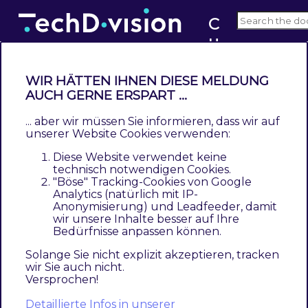
C
u
v5.x
st
o
WIR HÄTTEN IHNEN DIESE MELDUNG
m
AUCH GERNE ERSPART ...
Leistungsbeschreibung
er
... aber wir müssen Sie informieren, dass wir auf
Contents
C
unserer Website Cookies verwenden:
Beschreibung
h
Diese Website verwendet keine
Technische Modul Informationen
e
technisch notwendigen Cookies.
Magento Version Compatibility
"Böse" Tracking-Cookies von Google
c
Analytics (natürlich mit IP-
PHP Version
k
Anonymisierung) und Leadfeeder, damit
Spezifische Modul Merkmale
o
wir unsere Inhalte besser auf Ihre
Bedürfnisse anpassen können.
Feature Übersicht
u
Was kann das Modul nicht
t
Solange Sie nicht explizit akzeptieren, tracken
wir Sie auch nicht.
Was ist im Lizenzpreis enthalten
R
Versprochen!
Voraussetzung zur Nutzung
e
Detaillierte Infos in unserer