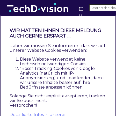
C
u
v5.x
st
o
WIR HÄTTEN IHNEN DIESE MELDUNG
m
AUCH GERNE ERSPART ...
Modul Erweiterung
er
... aber wir müssen Sie informieren, dass wir auf
Contents
C
unserer Website Cookies verwenden:
Javascript
h
Diese Website verwendet keine
PHP
e
technisch notwendigen Cookies.
XML
"Böse" Tracking-Cookies von Google
c
Analytics (natürlich mit IP-
k
Anonymisierung) und Leadfeeder, damit
Das Modul bietet einige Möglichkeiten
o
wir unsere Inhalte besser auf Ihre
Anpassung an der Funktionalität
Bedürfnisse anpassen können.
u
vorzunehmen. Somit ist z.B. gewährleistet, dass
t
Solange Sie nicht explizit akzeptieren, tracken
spezifisch definierte Kunden- und/oder
wir Sie auch nicht.
R
Versprochen!
Adressattribute mit bei der Kontogenerierung
e
beachtet werden.
Detaillierte Infos in unserer