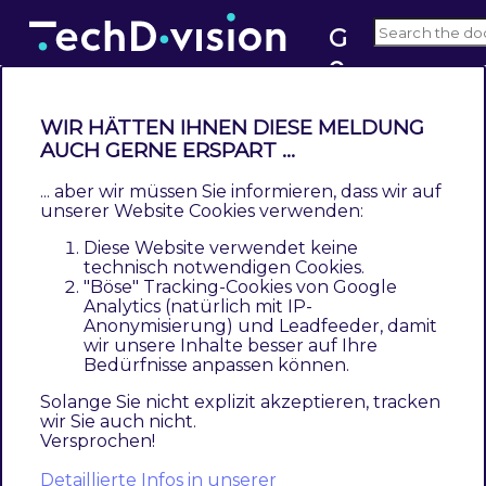
G
o
v2.x
o
gl
WIR HÄTTEN IHNEN DIESE MELDUNG
e
AUCH GERNE ERSPART ...
Modul Konfiguration
C
... aber wir müssen Sie informieren, dass wir auf
Contents
u
unserer Website Cookies verwenden:
Google Customer Reviews Opt-In
st
Diese Website verwendet keine
Google Customer Reviews Badge
o
technisch notwendigen Cookies.
"Böse" Tracking-Cookies von Google
m
Navigieren Sie zu
TechDivision >>
Analytics (natürlich mit IP-
er
Anonymisierung) und Leadfeeder, damit
Account/Cart/Checkout >> Google Customer
R
wir unsere Inhalte besser auf Ihre
Reviews
Bedürfnisse anpassen können.
e
vi
Solange Sie nicht explizit akzeptieren, tracken
wir Sie auch nicht.
e
Google Customer Reviews Opt-
Versprochen!
w
In
Detaillierte Infos in unserer