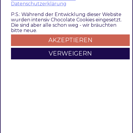
s
Datenschutzerklärung
P.S.: Während der Entwicklung dieser Website
Section
Option
Value
Default
Beschreib
wurden intensiv Chocolate Cookies eingesetzt.
Die sind aber alle schon weg - wir bräuchten
Google
Enable
Aktiviert/D
Yes/No
No
bitte neue.
Customer
die Funktio
AKZEPTIEREN
Reviews
für Google
Opt-In
Customer 
VERWEIGERN
Opt-In
Merchant
Google-
Number
---
Id
Händlern
Delivery
Festlegung
Number
2
Interval
Standard-Li
in Tagen, 
dieser Zei
die Rezens
Email zu s
Standard si
Tage.