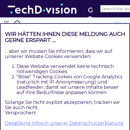
G
o
v2.x
o
gl
WIR HÄTTEN IHNEN DIESE MELDUNG AUCH
e
GERNE ERSPART ...
Referenzen
C
... aber wir müssen Sie informieren, dass wir auf
Contents
u
unserer Website Cookies verwenden:
Hilfreiche Links zu Tutorials, Manuals und allgemeinen
st
Diese Website verwendet keine technisch
Infos
o
notwendigen Cookies.
"Böse" Tracking-Cookies von Google Analytics
m
Hilfreiche Links zu Tutorials,
(natürlich mit IP-Anonymisierung) und
er
Leadfeeder, damit wir unsere Inhalte besser
Manuals und allgemeinen Infos
R
auf Ihre Bedürfnisse anpassen können.
e
Solange Sie nicht explizit akzeptieren, tracken wir
Google Merchant Center - Google Customer
vi
Sie auch nicht.
Versprochen!
Reviews Informationen
Google Merchant
e
Center - Google Customer Reviews Integration
w
Detaillierte Infos in unserer Datenschutzerklärung