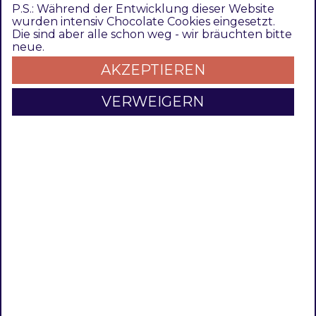
s
P.S.: Während der Entwicklung dieser Website
wurden intensiv Chocolate Cookies eingesetzt.
Die sind aber alle schon weg - wir bräuchten bitte
Bedienungsanleitung
CHANGELOG
neue.
AKZEPTIEREN
VERWEIGERN