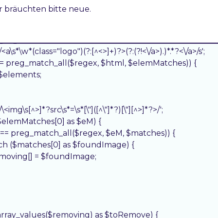
ir bräuchten bitte neue.
nction noLazyLoadElement(string $html, array $elements): 
 = [];

 '/<a\s*\w*(class="logo")(?:[^<>]+)?>(?:(?!<\/a>).)*.*?<\/a>/s';

lse === preg_match_all($regex, $html, $elemMatches)) {

n $elements;

'/\<img\s[^>]*?src\s*=\s*[\"]([^\"]*?)[\"][^>]*?>/';

h ($elemMatches[0] as $eM) {

(false !== preg_match_all($regex, $eM, $matches)) {

 foreach ($matches[0] as $foundImage) {

    $removing[] = $foundImage;

h (array_values($removing) as $toRemove) {
