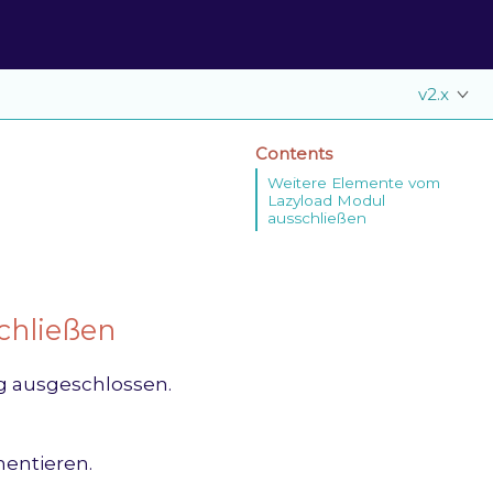
v2.x
Contents
Weitere Elemente vom
Lazyload Modul
ausschließen
chließen
g ausgeschlossen.
entieren.