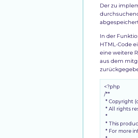
Der zu imple
durchsuchend
abgespeichert
In der Funktio
HTML-Code ein 
eine weitere 
aus dem mitge
zurückgegebe
<?php

/**

 * Copyright 
 * All rights r
 *

 * This produ
 * For more i