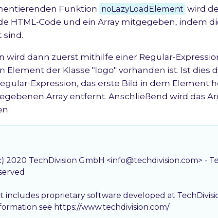
mentierenden Funktion
noLazyLoadElement
wird de
e HTML-Code und ein Array mitgegeben, indem die
 sind.
n wird dann zuerst mithilfe einer Regular-Expressio
Element der Klasse "logo" vorhanden ist. Ist dies de
Regular-Expression, das erste Bild in dem Element
gebenen Array entfernt. Anschließend wird das Ar
n.
(c) 2020 TechDivision GmbH <info@techdivision.com> - T
eserved

ct includes proprietary software developed at TechDivi
nformation see https://www.techdivision.com/
