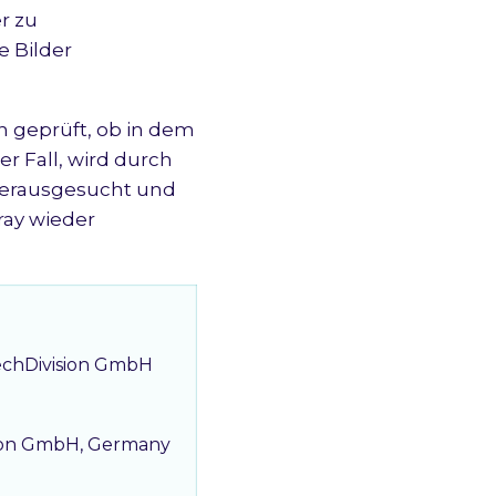
r zu
 Bilder
n geprüft, ob in dem
r Fall, wird durch
 herausgesucht und
ray wieder
echDivision GmbH

sion GmbH, Germany
