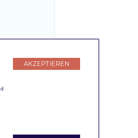
AKZEPTIEREN
hdivision.com)

nd
.