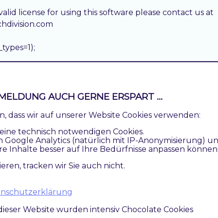
 valid license for using this software please contact us at

hdivision.com

types=1);

chDivision\LazyLoad\Model;

sion\LazyLoad\Model\ImageTagParser\ImageReplacer;

MELDUNG AUCH GERNE ERSPART ...
ren, dass wir auf unserer Website Cookies verwenden:
   Copyright (c) 2020 TechDivision GmbH (https://www.tec
eine technisch notwendigen Cookies.
n Google Analytics (natürlich mit IP-Anonymisierung) u
 https://www.techdivision.com/

re Inhalte besser auf Ihre Bedürfnisse anpassen können
  MET<met@techdivision.com>

ieren, tracken wir Sie auch nicht.
eLogo implements ExcludedElementsInterface

atenschutzerklärung
dieser Website wurden intensiv Chocolate Cookies
Doc
