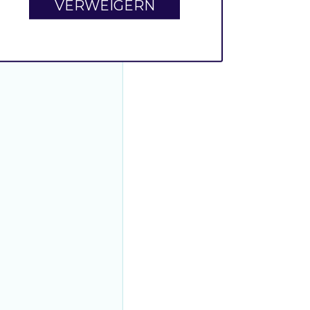
VERWEIGERN
array
