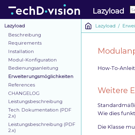
Lazyload
Lazyload
Erwe
Lazyload
Beschreibung
Requirements
Modulanp
Installation
Modul-Konfiguration
How-To-Anleit
Bedienungsanleitung
Erweiterungsmöglichkeiten
References
Weitere 
CHANGELOG
Leistungsbeschreibung
Standardmäßig
Tech. Dokumentation (PDF
Wie dies funk
2.x)
Leistungsbeschreibung (PDF
Die Klasse mu
2.x)