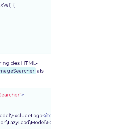
Val) {

ring des HTML-
ImageSearcher
als
Searcher"
>
Model\ExcludeLogo
</
item
>
sion\LazyLoad\Model\ExcludePageBuilderImages
</
item