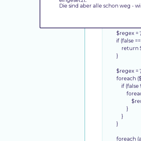
eingesetzt.
     */

Die sind aber alle schon weg - w
    public fu
    {

        $removing
        $regex =
        if (fa
            retur
        }

        $regex = 
        foreac
            if 
               
                
                }

            }

        }

        foreac