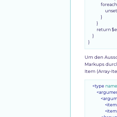
            fo
                u
            }

        }

        return $
    }

}
Um den Aussch
Markups durc
Item (Array-It
<
type
nam
<
argume
<
argum
<
item
<
item