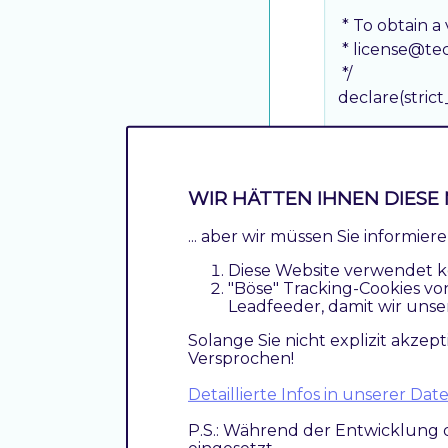
 *

 * To obtain a
 * license@tec
 */

declare(strict_
namespace Te
use TechDivi
WIR HÄTTEN IHNEN DIESE 
... aber wir müssen Sie informie
/**

 * @copyright
Diese Website verwendet k
"Böse" Tracking-Cookies vo
 * @site       
Leadfeeder, damit wir unse
 * @author   
 */

Solange Sie nicht explizit akzept
Versprochen!
class Exclud
{

Detaillierte Infos in unserer D
    /**

P.S.: Während der Entwicklung 
     * @inherit