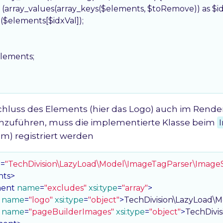
reach (array_values(array_keys($elements, $toRemove)) as $idx
nset($elements[$idxVal]);

elements;

luss des Elements (hier das Logo) auch im Rende
hzuführen, muss die implementierte Klasse beim
em) registriert werden
e
=
"TechDivision\LazyLoad\Model\ImageTagParser\Image
nts
>
ent
name
=
"excludes"
xsi:type
=
"array"
>
name
=
"logo"
xsi:type
=
"object"
>
TechDivision\LazyLoad\
name
=
"pageBuilderImages"
xsi:type
=
"object"
>
TechDivi