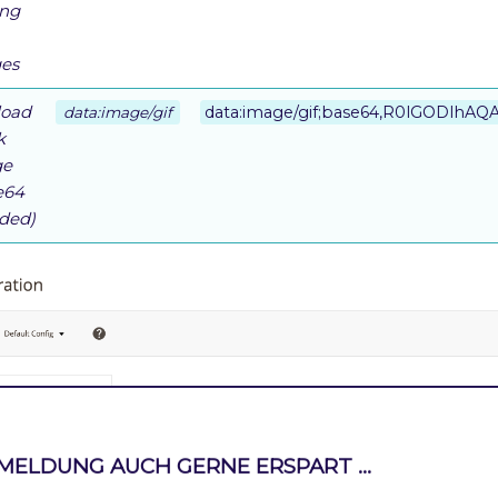
ing
es
load
data:image/gif;base64,R0lGODl
data:image/gif
k
ge
e64
ded)
MELDUNG AUCH GERNE ERSPART ...