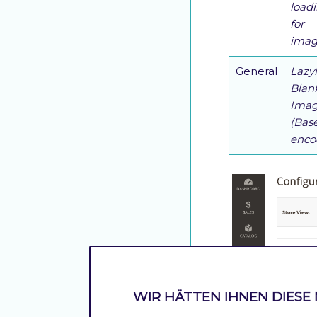
load
for
imag
General
Lazy
Blan
Ima
(Bas
enco
WIR HÄTTEN IHNEN DIESE 