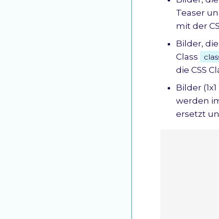
Teaser un
mit der C
Bilder, d
Class
clas
die CSS Cl
Bilder (1x
werden i
ersetzt u