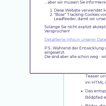
... aber wir müssen Sie informie
Diese Website verwendet k
"Böse" Tracking-Cookies vo
Leadfeeder, damit wir unse
Solange Sie nicht explizit akzept
Versprochen!
Detaillierte Infos in unserer D
Die Technik de
P.S.: Während der Entwicklung 
eingesetzt.
Das Modul
Die sind aber alle schon weg - w
Renderpro
Bilder, d
Teaser un
im HTML im
Das ents
Bildpfad 
Bilder, d