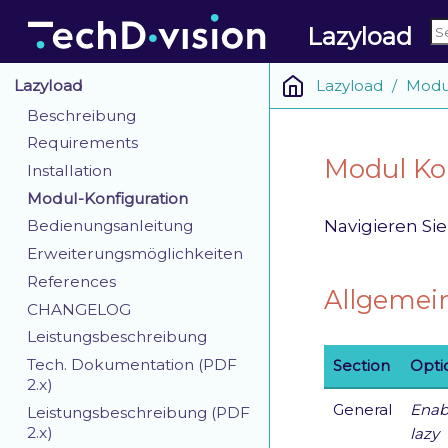
Lazyload
Lazyload
Modul
Lazyload
Beschreibung
Requirements
Modul Ko
Installation
Modul-Konfiguration
Navigieren Si
Bedienungsanleitung
Erweiterungsmöglichkeiten
References
Allgemei
CHANGELOG
Leistungsbeschreibung
Tech. Dokumentation (PDF
Section
Opti
2.x)
General
Enab
Leistungsbeschreibung (PDF
2.x)
lazy