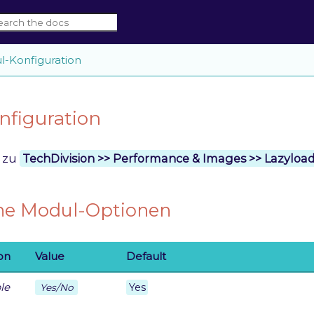
-Konfiguration
nfiguration
e zu
TechDivision >> Performance & Images >> Lazyloa
ne Modul-Optionen
on
Value
Default
le
Yes
Yes/No