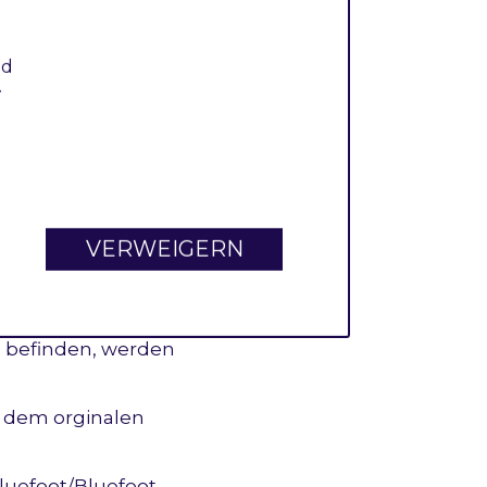
nd
.
olgt implementiert:
VERWEIGERN
s HTML
rzubereiten
Bluefoot/Bluefoot
h befinden, werden
t dem orginalen
Bluefoot/Bluefoot