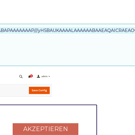
hAQABAPAAAAAAAP///yH5BAUKAAAALAAAAAABAAEAQAICRAEAO
AKZEPTIEREN