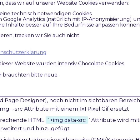
ren, dass wir auf unserer Website Cookies verwenden:
eine technisch notwendigen Cookies.
n Google Analytics (natürlich mit IP-Anonymisierung) u
re Inhalte besser auf Ihre Bedürfnisse anpassen können
ieren, tracken wir Sie auch nicht.
atenschutzerklärung
s Lazyloadings via dem JS Plugin lazysizes ist wie f
dieser Website wurden intensiv Chocolate Cookies
 greift im Magento Prozess erst ganz am Ende de
ir bräuchten bitte neue.
zess ein, um die HTML Img Tags entsprechend vo
ie sich beim Laden einer Shopseite (CMS/Kategorie, 
d Page Designer), noch nicht im sichtbaren Bereic
g→src Attribute mit einem 1x1 Pixel Gif ersetzt
prechende HTML
`<img data-src
`Attribute wird mi
erweitert und hinzugefügt
ie sich beim Laden einer Shopseite (CMS/Kategorie, 