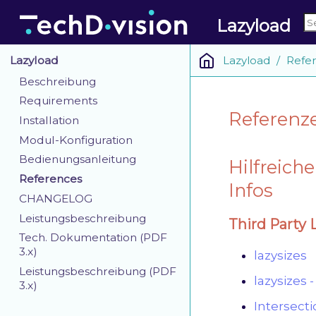
Lazyload
Lazyload
Refe
Lazyload
Beschreibung
Requirements
Referenz
Installation
Modul-Konfiguration
Bedienungsanleitung
Hilfreich
References
Infos
CHANGELOG
Leistungsbeschreibung
Third Party L
Tech. Dokumentation (PDF
3.x)
lazysizes
Leistungsbeschreibung (PDF
lazysizes -
3.x)
Intersect