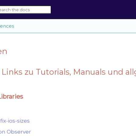
rences
en
e Links zu Tutorials, Manuals und a
ibraries
 fix-ios-sizes
ion Observer