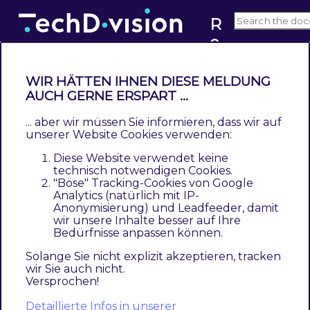
R
e
v2.x
s
t
WIR HÄTTEN IHNEN DIESE MELDUNG
r
AUCH GERNE ERSPART ...
Leistungsbeschreibung
u
... aber wir müssen Sie informieren, dass wir auf
Contents
c
unserer Website Cookies verwenden:
Beschreibung
t
Diese Website verwendet keine
Technische Modul Informationen
u
technisch notwendigen Cookies.
Magento Version Compatibility
"Böse" Tracking-Cookies von Google
r
Analytics (natürlich mit IP-
PHP Version
e
Anonymisierung) und Leadfeeder, damit
Spezifische Modul Merkmale
d
wir unsere Inhalte besser auf Ihre
Bedürfnisse anpassen können.
Feature Übersicht
C
Was kann das Modul nicht
h
Solange Sie nicht explizit akzeptieren, tracken
wir Sie auch nicht.
Was ist im Lizenzpreis enthalten
e
Versprochen!
Voraussetzung zur Nutzung
c
Glossar
Detaillierte Infos in unserer