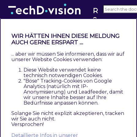
R
e
v3.x
s
t
WIR HÄTTEN IHNEN DIESE MELDUNG
r
AUCH GERNE ERSPART ...
Leistungsbeschreibung
u
... aber wir müssen Sie informieren, dass wir auf
Contents
c
unserer Website Cookies verwenden:
Beschreibung
t
Diese Website verwendet keine
Technische Modul Informationen
u
technisch notwendigen Cookies.
Magento Version Compatibility
"Böse" Tracking-Cookies von Google
r
Analytics (natürlich mit IP-
PHP Version
e
Anonymisierung) und Leadfeeder, damit
Spezifische Modul Merkmale
d
wir unsere Inhalte besser auf Ihre
Bedürfnisse anpassen können.
Feature Übersicht
C
Was kann das Modul nicht
h
Solange Sie nicht explizit akzeptieren, tracken
wir Sie auch nicht.
Was ist im Lizenzpreis enthalten
e
Versprochen!
Voraussetzung zur Nutzung
c
Glossar
Detaillierte Infos in unserer