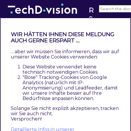
R
e
v5.x
s
t
WIR HÄTTEN IHNEN DIESE MELDUNG
r
AUCH GERNE ERSPART ...
Leistungsbeschreibung
u
... aber wir müssen Sie informieren, dass wir auf
Contents
c
unserer Website Cookies verwenden:
Beschreibung
t
Diese Website verwendet keine
Technische Modul Informationen
u
technisch notwendigen Cookies.
Magento Version Compatibility
"Böse" Tracking-Cookies von Google
r
Analytics (natürlich mit IP-
PHP Version
e
Anonymisierung) und Leadfeeder, damit
Spezifische Modul Merkmale
d
wir unsere Inhalte besser auf Ihre
Bedürfnisse anpassen können.
Feature Übersicht
C
Was kann das Modul nicht
h
Solange Sie nicht explizit akzeptieren, tracken
wir Sie auch nicht.
Was ist im Lizenzpreis enthalten
e
Versprochen!
Voraussetzung zur Nutzung
c
Glossar
Detaillierte Infos in unserer