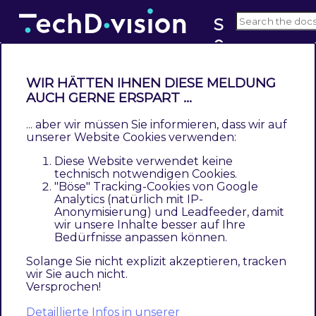
S
e
v3.x
o
WIR HÄTTEN IHNEN DIESE MELDUNG
AUCH GERNE ERSPART ...
Bedienungsanleitung Modul-
Funktionen
... aber wir müssen Sie informieren, dass wir auf
unserer Website Cookies verwenden:
Contents
Diese Website verwendet keine
Case: Canonical Urls
technisch notwendigen Cookies.
"Böse" Tracking-Cookies von Google
Case: href-lang
Analytics (natürlich mit IP-
Anonymisierung) und Leadfeeder, damit
Installation des Moduls
wir unsere Inhalte besser auf Ihre
Bedürfnisse anpassen können.
Konfigurationseinstellungen des Moduls
Solange Sie nicht explizit akzeptieren, tracken
Case: Canonical URLs
wir Sie auch nicht.
Versprochen!
Case: href-lang
Detaillierte Infos in unserer