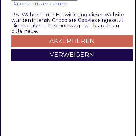
Datenschutzerklärung
Case: Canonical Urls
P.S.: Während der Entwicklung dieser Website
wurden intensiv Chocolate Cookies eingesetzt.
Die sind aber alle schon weg - wir bräuchten
Navigieren Sie zu
TechDivision >> SEO &
bitte neue.
Locale >> SEO
AKZEPTIEREN
Aktivieren Sie
Canonical URLs
VERWEIGERN
Navigieren Sie zu
Catalog >> Inventory >>
Categories
Wählen Sie die benötigte Kategorie aus
Nun muss unter der Section
Search Engine
Optimization >> Canonical URL
entsprechend die benötigte
Canonical URL
angegeben werden
siehe Kategorie-Konfiguration