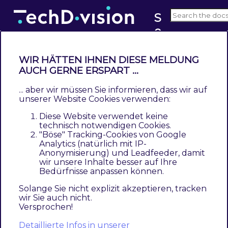
S
e
v3.x
o
WIR HÄTTEN IHNEN DIESE MELDUNG
AUCH GERNE ERSPART ...
Remove store code from multi
domain
... aber wir müssen Sie informieren, dass wir auf
unserer Website Cookies verwenden:
Contents
Diese Website verwendet keine
Mehrere Websites/Shops einrichten mit Remove store
technisch notwendigen Cookies.
code from multi domain
"Böse" Tracking-Cookies von Google
Analytics (natürlich mit IP-
Ergebnis Ausgabe bei hreflang mit unterschiedlichen
Anonymisierung) und Leadfeeder, damit
Setting Kombinationen von Seo und Magento
wir unsere Inhalte besser auf Ihre
Bedürfnisse anpassen können.
Wann ist es sinnvoll, die
Seo Modul
Einstellung
Solange Sie nicht explizit akzeptieren, tracken
Remove store code from multi domain
zu
wir Sie auch nicht.
setzen?
Versprochen!
Detaillierte Infos in unserer