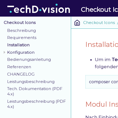
Checkout I
Checkout Icons
Checkout Icons
Beschreibung
Requirements
Installat
Installation
Konfiguration
Um im
Te
Bedienungsanleitung
folgenden
Referenzen
CHANGELOG
Leistungsbeschreibung
composer conf
Tech. Dokumentation (PDF
4.x)
Leistungsbeschreibung (PDF
Modul Ins
4.x)
Nach Einbind