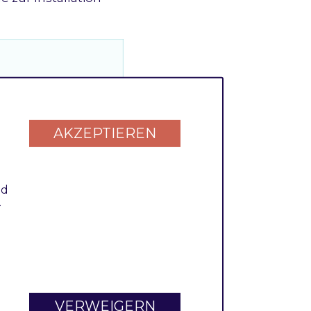
AKZEPTIEREN
nd
.
end verfügbar
g
VERWEIGERN