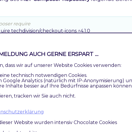
poser require
ire techdivision/checkout-icons ^4.1.0

 setup to activate the module
set
:up
MELDUNG AUCH GERNE ERSPART ...
ren, dass wir auf unserer Website Cookies verwenden:
eine technisch notwendigen Cookies.
n des Moduls
n Google Analytics (natürlich mit IP-Anonymisierung) u
re Inhalte besser auf Ihre Bedürfnisse anpassen können
ieren, tracken wir Sie auch nicht.
t standardmäßig nach der Installation im Magento Back
atenschutzerklärung
sion >> Account / Cart / Checkout >> Checkout Icons
sion >> Account / Cart / Checkout >> Checkout Icons Confi
dieser Website wurden intensiv Chocolate Cookies