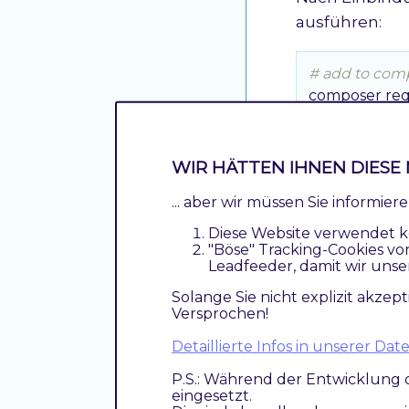
ausführen:
# add to com
composer requ
# run magento
bin/magento 
WIR HÄTTEN IHNEN DIESE 
... aber wir müssen Sie informie
Diese Website verwendet k
Aktiviere
"Böse" Tracking-Cookies vo
Leadfeeder, damit wir unse
Solange Sie nicht explizit akzept
Das Modul is
Versprochen!
Detaillierte Infos in unserer D
TechDivi
TechDivi
P.S.: Während der Entwicklung 
eingesetzt.