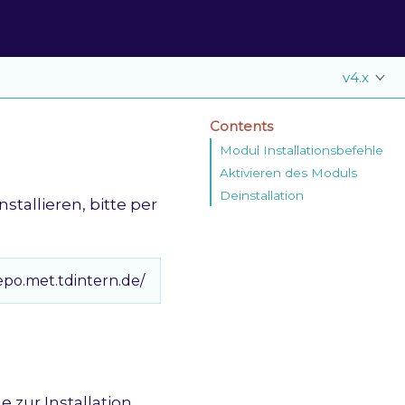
v4.x
Contents
Modul Installationsbefehle
Aktivieren des Moduls
Deinstallation
tallieren, bitte per
epo.met.tdintern.de/
 zur Installation