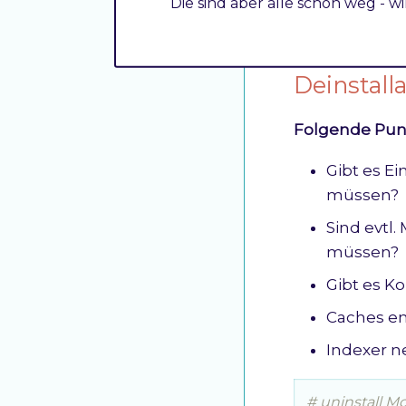
Die sind aber alle schon weg - w
Die Modulfunk
Deinstall
Folgende Punk
Gibt es Ei
müssen?
Sind evtl.
müssen?
Gibt es K
Caches en
Indexer n
# uninstall M