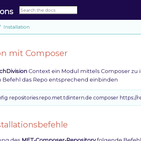
cons
Installation
ion mit Composer
chDivision
Context ein Modul mittels Composer zu ins
 Befehl das Repo entsprechend einbinden
ig repositories.repo.met.tdintern.de composer https://r
tallationsbefehle
ung des
MET-Composer-Repository
folgende Befehle