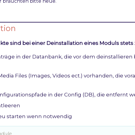
ir bräuchten bitte neue.
tionalität ist nach Installation aktiv!
ation
te sind bei einer Deinstallation eines Moduls stets
nträge in der Datanbank, die vor dem deinstallieren
 Media Files (Images, Videos ect.) vorhanden, die vo
onfigurationspfade in der Config (DB), die entfernt
tleeren
eu starten wenn notwendig
odule