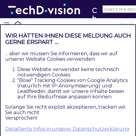
C
h
v4.x
e
c
WIR HÄTTEN IHNEN DIESE MELDUNG AUCH
k
GERNE ERSPART ...
Referenzen
o
... aber wir müssen Sie informieren, dass wir auf
Contents
u
unserer Website Cookies verwenden:
Hilfreiche Links zu Tutorials, Manuals und allgemeinen
t
Diese Website verwendet keine technisch
Infos
I
notwendigen Cookies.
"Böse" Tracking-Cookies von Google Analytics
c
Hilfreiche Links zu Tutorials,
(natürlich mit IP-Anonymisierung) und
o
Leadfeeder, damit wir unsere Inhalte besser
Manuals und allgemeinen Infos
n
auf Ihre Bedürfnisse anpassen können.
s
Solange Sie nicht explizit akzeptieren, tracken wir
Versandmethoden Konfiguration
Sie auch nicht.
Versprochen!
Zahlarten Konfiguration
Detaillierte Infos in unserer Datenschutzerklärung