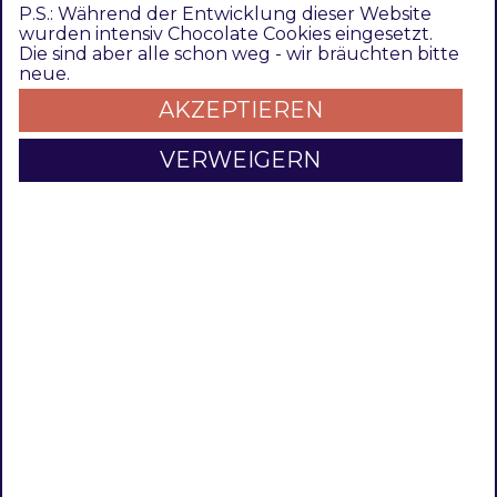
P.S.: Während der Entwicklung dieser Website
wurden intensiv Chocolate Cookies eingesetzt.
Bedienungsanleitung
CHANGELOG
Die sind aber alle schon weg - wir bräuchten bitte
neue.
AKZEPTIEREN
VERWEIGERN