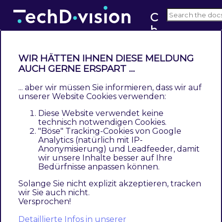
C
h
v4.x
e
c
WIR HÄTTEN IHNEN DIESE MELDUNG
k
AUCH GERNE ERSPART ...
Bedienungsanleitung Modul-
o
Funktionen
... aber wir müssen Sie informieren, dass wir auf
u
unserer Website Cookies verwenden:
t
Contents
Diese Website verwendet keine
I
Anlegen/Bearbeiten eines Checkout-Icons für eine
technisch notwendigen Cookies.
Versandart
"Böse" Tracking-Cookies von Google
c
Analytics (natürlich mit IP-
Anlegen/Bearbeiten eines storebezogenen Checkout-
o
Anonymisierung) und Leadfeeder, damit
Icons für eine Zahlungsart
n
wir unsere Inhalte besser auf Ihre
Ausblenden von Checkout-Icons auf mobilen Geräten
Bedürfnisse anpassen können.
s
Kompatiblität mit Drittanbieter-PSP
Solange Sie nicht explizit akzeptieren, tracken
wir Sie auch nicht.
Installation des Moduls
Versprochen!
Moduleinstellungen
Detaillierte Infos in unserer