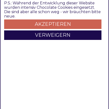
si
Magento 2.4 Compatibility (TDMET-592)
P.S.: Während der Entwicklung dieser Website
v
wurden intensiv Chocolate Cookies eingesetzt.
Update module dependencies
Die sind aber alle schon weg - wir bräuchten bitte
e
neue.
I
Refactoring based on version changes
AKZEPTIEREN
m
Integrate static tests
a
VERWEIGERN
g
1.0.0
e
First version
Referenzen
Leistungsbeschreibun
g