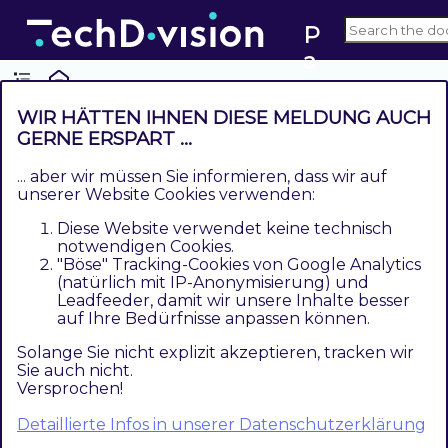
P
a
g
e
WIR HÄTTEN IHNEN DIESE MELDUNG AUCH
d
Changelog
GERNE ERSPART ...
e
... aber wir müssen Sie informieren, dass wir auf
si
PageDesigner Responsive Image
unserer Website Cookies verwenden:
g
Diese Website verwendet keine technisch
2.0.1
n
notwendigen Cookies.
"Böse" Tracking-Cookies von Google Analytics
er
Quality Improvements
(natürlich mit IP-Anonymisierung) und
R
Leadfeeder, damit wir unsere Inhalte besser
Provide version info display (TDMET-742)
e
auf Ihre Bedürfnisse anpassen können.
Update module documentation (TDMET-877)
s
Solange Sie nicht explizit akzeptieren, tracken wir
p
Update Acls (TDMET-694) Update test routines
Sie auch nicht.
Versprochen!
o
2.0.0
n
Detaillierte Infos in unserer Datenschutzerklärung