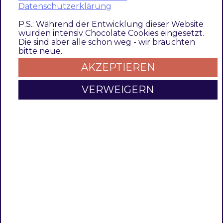
si
Datenschutzerklärung
v
P.S.: Während der Entwicklung dieser Website
e
wurden intensiv Chocolate Cookies eingesetzt.
I
Die sind aber alle schon weg - wir bräuchten
bitte neue.
m
a
AKZEPTIEREN
g
VERWEIGERN
e