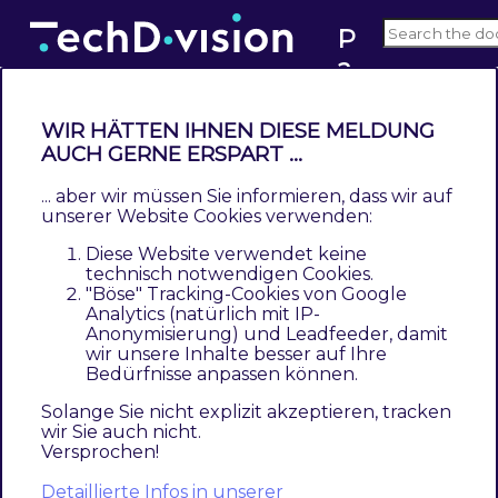
P
a
g
e
WIR HÄTTEN IHNEN DIESE MELDUNG
d
Modul Konfiguration
AUCH GERNE ERSPART ...
e
... aber wir müssen Sie informieren, dass wir auf
si
Navigieren Sie zu
BE
Techdivision
unserer Website Cookies verwenden:
g
Performance & Images
[PageDesigner
Diese Website verwendet keine
n
Responsive Image
]
technisch notwendigen Cookies.
"Böse" Tracking-Cookies von Google
er
oder alternativ im Magento Context zu
BE
Analytics (natürlich mit IP-
R
Anonymisierung) und Leadfeeder, damit
Stores
Settings
Configuration
TechDivision
e
wir unsere Inhalte besser auf Ihre
[PageDesigner Responsive Image
]
Bedürfnisse anpassen können.
s
p
Solange Sie nicht explizit akzeptieren, tracken
wir Sie auch nicht.
o
Versprochen!
n
Detaillierte Infos in unserer