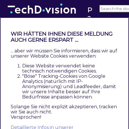
P
a
g
e
WIR HÄTTEN IHNEN DIESE MELDUNG
d
Beschreibung
AUCH GERNE ERSPART ...
e
... aber wir müssen Sie informieren, dass wir auf
si
Das Modul
PageDesigner Responsive Image
unserer Website Cookies verwenden:
g
optimiert ein Bild im Kontext des
Magenerds
Diese Website verwendet keine
n
PageDesigner
für Magento und den Delivery
technisch notwendigen Cookies.
"Böse" Tracking-Cookies von Google
er
Responsive Image-Tag.
Analytics (natürlich mit IP-
R
Anonymisierung) und Leadfeeder, damit
Mit der Erweiterung PageDesigner Responsive
e
wir unsere Inhalte besser auf Ihre
Bedürfnisse anpassen können.
Image von TechDivision für Magento können
s
p
Sie die Performance der Erweiterung
Solange Sie nicht explizit akzeptieren, tracken
wir Sie auch nicht.
o
Magenerds PageDesigner verbessern.
Versprochen!
n
Vorteile der Benutzung von PageDesigner
Detaillierte Infos in unserer