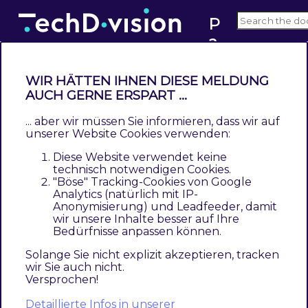
P
a
1.1
c
e
WIR HÄTTEN IHNEN DIESE MELDUNG
m
Process Pipelines
AUCH GERNE ERSPART ...
a
... aber wir müssen Sie informieren, dass wir auf
k
unserer Website Cookies verwenden:
er
This documentation is not for the latest version
Diese Website verwendet keine
Pacemaker version.
Click here to switch to
technisch notwendigen Cookies.
version 1.2
"Böse" Tracking-Cookies von Google
Analytics (natürlich mit IP-
Anonymisierung) und Leadfeeder, damit
One of the central components of the
wir unsere Inhalte besser auf Ihre
Bedürfnisse anpassen können.
Pacemaker is the
ProcessPipelines
module.
The concept behind this module is the
Solange Sie nicht explizit akzeptieren, tracken
wir Sie auch nicht.
Pipeline Design Pattern
.
Versprochen!
The Pattern
Detaillierte Infos in unserer