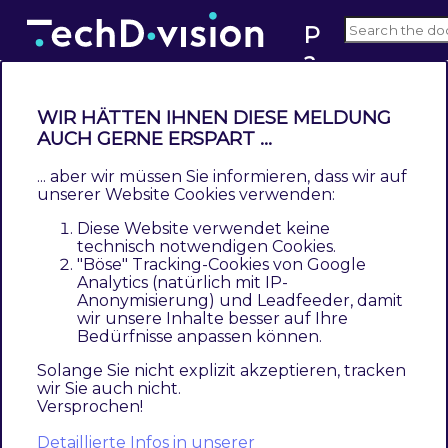
P
a
1.1
c
e
WIR HÄTTEN IHNEN DIESE MELDUNG
m
How to deactivate a pipeline
AUCH GERNE ERSPART ...
a
... aber wir müssen Sie informieren, dass wir auf
k
unserer Website Cookies verwenden:
er
This documentation is not for the latest version
Diese Website verwendet keine
Pacemaker version.
Click here to switch to
technisch notwendigen Cookies.
version 1.2
"Böse" Tracking-Cookies von Google
Analytics (natürlich mit IP-
Anonymisierung) und Leadfeeder, damit
In some cases, e. g. if a custom process is
wir unsere Inhalte besser auf Ihre
Bedürfnisse anpassen können.
necessary, it’ll be useful to deactivate the
default pipelines that’ll be provided by the
Solange Sie nicht explizit akzeptieren, tracken
wir Sie auch nicht.
modules
Versprochen!
TechDivision_PacemakerImportCatalog
Detaillierte Infos in unserer