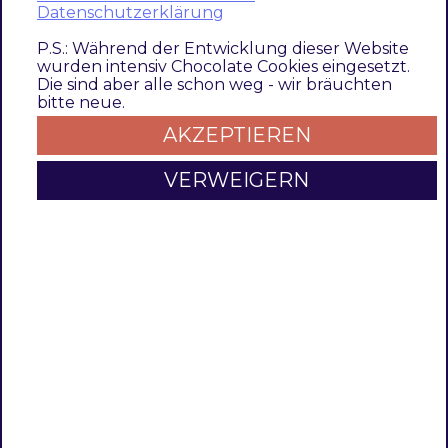
this sample files, you’ll import Magento’s
Datenschutzerklärung
sample data, like they would be created by
P.S.: Während der Entwicklung dieser Website
running the
sampledata:deploy
command.
wurden intensiv Chocolate Cookies eingesetzt.
Die sind aber alle schon weg - wir bräuchten
bitte neue.
Prerequisites
AKZEPTIEREN
The following tutorial requires an up and
running Pacemaker like it is described on the
VERWEIGERN
following pages:
How to install the module / extension
How to configure the heartbeat (cron)
How to configure the runner(s)
Copy sample files into observed import
directory
You can simply copy all sample files into the