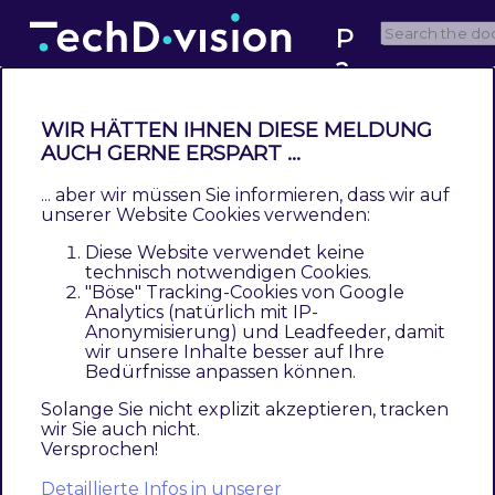
P
a
1.1
c
e
WIR HÄTTEN IHNEN DIESE MELDUNG
m
Run your first predefined
AUCH GERNE ERSPART ...
a
import jobs
... aber wir müssen Sie informieren, dass wir auf
k
unserer Website Cookies verwenden:
er
Diese Website verwendet keine
This documentation is not for the latest version
technisch notwendigen Cookies.
"Böse" Tracking-Cookies von Google
Pacemaker version.
Click here to switch to
Analytics (natürlich mit IP-
version 1.2
Anonymisierung) und Leadfeeder, damit
wir unsere Inhalte besser auf Ihre
Bedürfnisse anpassen können.
Pacemaker provides predefined import jobs,
Solange Sie nicht explizit akzeptieren, tracken
which can be used out of the box. Therefore
wir Sie auch nicht.
there are sample import files (CSV) included in
Versprochen!
the installed composer packages. By importing
Detaillierte Infos in unserer