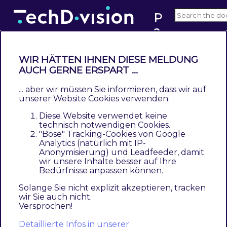
P
a
1.1
c
e
WIR HÄTTEN IHNEN DIESE MELDUNG
m
How to install
AUCH GERNE ERSPART ...
a
... aber wir müssen Sie informieren, dass wir auf
k
unserer Website Cookies verwenden:
er
This documentation is not for the latest version
Diese Website verwendet keine
Pacemaker version.
Click here to switch to
technisch notwendigen Cookies.
version 1.2
"Böse" Tracking-Cookies von Google
Analytics (natürlich mit IP-
Anonymisierung) und Leadfeeder, damit
Before you begin the install, you need a
wir unsere Inhalte besser auf Ihre
Bedürfnisse anpassen können.
running Magento 2 instance. Please refer
Magento’s documentation: [Install Magento
Solange Sie nicht explizit akzeptieren, tracken
wir Sie auch nicht.
using Composer]
Versprochen!
(
https://devdocs.magento.com/guides/v2.3/inst
Detaillierte Infos in unserer