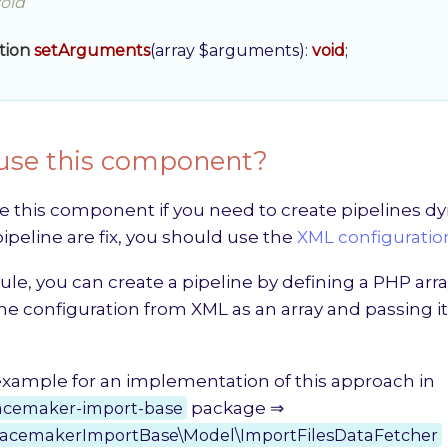
oid

tion
setArguments
(array $arguments)
: 
void
;

use this component?
 this component if you need to create pipelines dyn
pipeline are fix, you should use the
XML configuratio
le, you can create a pipeline by defining a PHP arra
ine configuration from XML as an array and passing it
 example for an implementation of this approach in
pacemaker-import-base
package ⇒
PacemakerImportBase\Model\ImportFilesDataFetcher