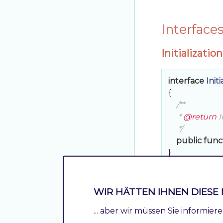
Interface
Initializati
interface
Init
{

/**

     * 
@return
 
     */
public
func
}
Initializati
WIR HÄTTEN IHNEN DIESE 
interface
Init
... aber wir müssen Sie informie
{
