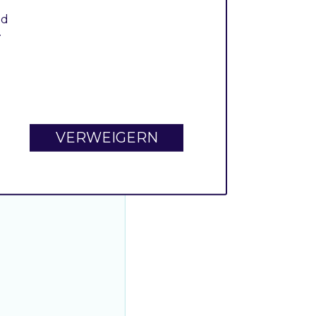
nd
.
VERWEIGERN
ion)
: 
void
;
