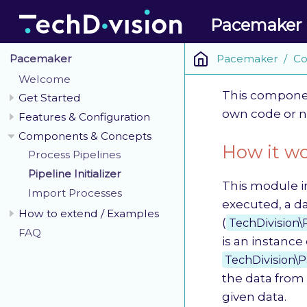
Pacemaker
Pacemaker
Co
Pacemaker
Welcome
This componen
Get Started
own code or not
Features & Configuration
Components & Concepts
How it w
Process Pipelines
Pipeline Initializer
This module in
Import Processes
executed, a da
How to extend / Examples
(
TechDivision\
FAQ
is an instance 
TechDivision\P
the data from 
given data.