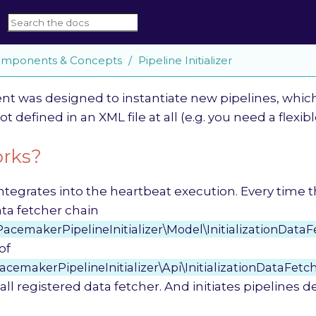
mponents & Concepts
Pipeline Initializer
t was designed to instantiate new pipelines, which 
 defined in an XML file at all (e.g. you need a flexibl
orks?
tegrates into the heartbeat execution. Every time t
ta fetcher chain
PacemakerPipelineInitializer\Model\InitializationData
of
acemakerPipelineInitializer\Api\InitializationDataFetc
all registered data fetcher. And initiates pipelines