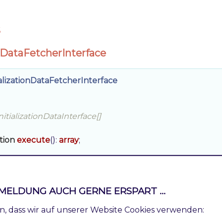
s
onDataFetcherInterface
ializationDataFetcherInterface
InitializationDataInterface[]

tion
execute
()
: 
array
;

onDataFetcherInterface
MELDUNG AUCH GERNE ERSPART ...
ializationDataInterface
ren, dass wir auf unserer Website Cookies verwenden: