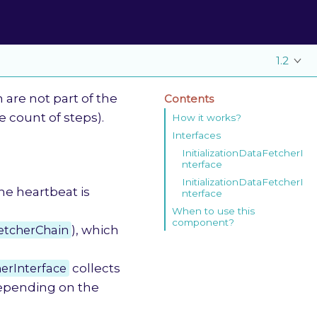
1.2
are not part of the
Contents
e count of steps).
How it works?
Interfaces
InitializationDataFetcherI
nterface
InitializationDataFetcherI
he heartbeat is
nterface
When to use this
component?
FetcherChain
), which
herInterface
collects
 depending on the