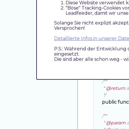
Diese Website verwendet k
/**

"Böse" Tracking-Cookies vo
     * 
@return
 a
Leadfeeder, damit wir unse
     */
Solange Sie nicht explizit akzept
public
func
Versprochen!
Detaillierte Infos in unserer D
/**

     * 
@param
 
P.S.: Während der Entwicklung 
eingesetzt.
     * 
@return
 v
Die sind aber alle schon weg - w
     */
public
func
/**

     * 
@return
 a
     */
public
func
/**

     * 
@param
 