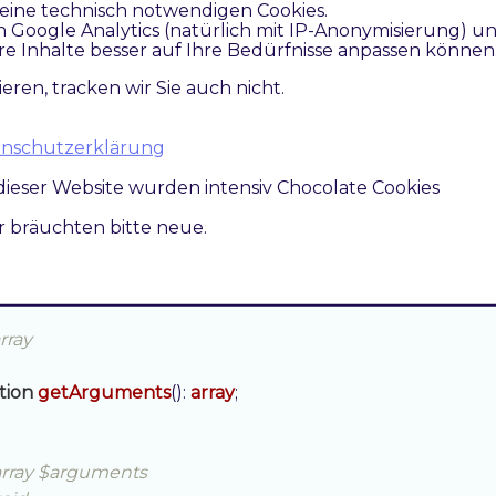
eine technisch notwendigen Cookies.
n Google Analytics (natürlich mit IP-Anonymisierung) u
rray

re Inhalte besser auf Ihre Bedürfnisse anpassen können
ieren, tracken wir Sie auch nicht.
tion
getPipelineConfiguration
()
: 
array
;

atenschutzerklärung
array $pipelineConfiguration

dieser Website wurden intensiv Chocolate Cookies
oid

ir bräuchten bitte neue.
tion
setPipelineConfiguration
(array $pipelineConfigurat
rray

tion
getArguments
()
: 
array
;

array $arguments
