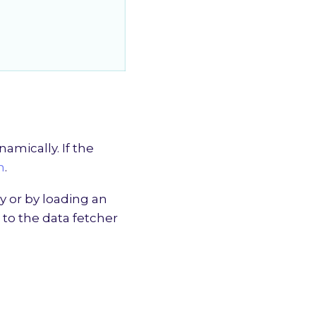
amically. If the
n
.
y or by loading an
 to the data fetcher