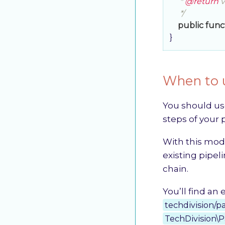
     * 
@return
 v
     */
public
func
}
When to 
You should use
steps of your 
With this modu
existing pipel
chain.
You’ll find an
techdivision/
TechDivision\