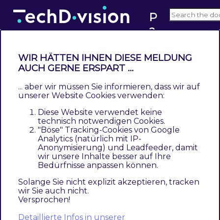
P
a
1.2
c
e
WIR HÄTTEN IHNEN DIESE MELDUNG
m
AUCH GERNE ERSPART ...
Create an additional import
a
process
... aber wir müssen Sie informieren, dass wir auf
k
unserer Website Cookies verwenden:
er
Contents
Diese Website verwendet keine
Create an own module
technisch notwendigen Cookies.
"Böse" Tracking-Cookies von Google
Define the import pipeline
Analytics (natürlich mit IP-
Pipeline definition
Anonymisierung) und Leadfeeder, damit
wir unsere Inhalte besser auf Ihre
Pipeline conditions
Bedürfnisse anpassen können.
Move files step
Import data step
Solange Sie nicht explizit akzeptieren, tracken
wir Sie auch nicht.
Avoid execution of conflicting steps
Versprochen!
M2IF configuration file
Detaillierte Infos in unserer
Pipeline instantiation