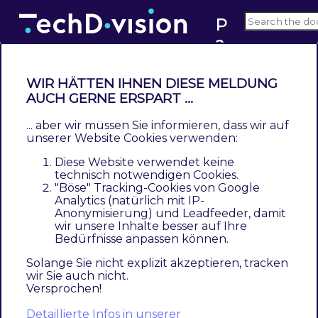
P
a
1.2
c
e
WIR HÄTTEN IHNEN DIESE MELDUNG
m
AUCH GERNE ERSPART ...
How to configure the runners
a
... aber wir müssen Sie informieren, dass wir auf
Contents
k
unserer Website Cookies verwenden:
How to execute a runner
er
Diese Website verwendet keine
Avoid using cron_consumers_runner
technisch notwendigen Cookies.
Using supervisor for Pacemaker runners
"Böse" Tracking-Cookies von Google
Analytics (natürlich mit IP-
Limit runner messages (--max-messages 1)
Anonymisierung) und Leadfeeder, damit
startsecs config option
wir unsere Inhalte besser auf Ihre
Bedürfnisse anpassen können.
Runners are doing the job. They execute the
Solange Sie nicht explizit akzeptieren, tracken
major logic of each step if the step is ready to
wir Sie auch nicht.
Versprochen!
run. You need to have at least one runner up
and running. You should have multiple runners
Detaillierte Infos in unserer