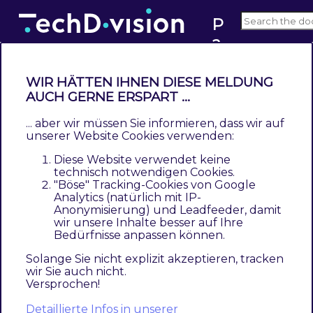
P
a
1.2
c
e
WIR HÄTTEN IHNEN DIESE MELDUNG
m
AUCH GERNE ERSPART ...
Add custom export format
a
... aber wir müssen Sie informieren, dass wir auf
Contents
k
unserer Website Cookies verwenden:
Create an own module
er
Diese Website verwendet keine
Create your format executor
technisch notwendigen Cookies.
Register the executor and dropdown select
"Böse" Tracking-Cookies von Google
Analytics (natürlich mit IP-
Examples
Anonymisierung) und Leadfeeder, damit
wir unsere Inhalte besser auf Ihre
Create an own module
Bedürfnisse anpassen können.
Solange Sie nicht explizit akzeptieren, tracken
wir Sie auch nicht.
First of all we need to introduce a custom
Versprochen!
module. Please refer to
Create a New Module
in
Detaillierte Infos in unserer
Magento’s developer documentation.