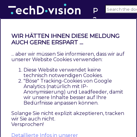
P
a
1.3
c
e
WIR HÄTTEN IHNEN DIESE MELDUNG
m
AUCH GERNE ERSPART ...
Configuration
a
... aber wir müssen Sie informieren, dass wir auf
Contents
k
unserer Website Cookies verwenden:
Configuration snippets
er
Diese Website verwendet keine
General configuration
technisch notwendigen Cookies.
Global parameter
"Böse" Tracking-Cookies von Google
Analytics (natürlich mit IP-
In a configuration snippet
Anonymisierung) und Leadfeeder, damit
As command-line option
wir unsere Inhalte besser auf Ihre
Bedürfnisse anpassen können.
As file, defined as command-line option
Extend Pacemaker Community Edition (CE) with
Solange Sie nicht explizit akzeptieren, tracken
additional libraries
wir Sie auch nicht.
Versprochen!
Extension libraries
Additional vendor directories
Detaillierte Infos in unserer