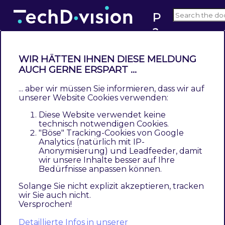
P
a
1.3
c
e
WIR HÄTTEN IHNEN DIESE MELDUNG
m
AUCH GERNE ERSPART ...
Validation
a
... aber wir müssen Sie informieren, dass wir auf
Contents
k
unserer Website Cookies verwenden:
Switch-Off validaton
er
Diese Website verwendet keine
Custom validations
technisch notwendigen Cookies.
Regex validator
"Böse" Tracking-Cookies von Google
Analytics (natürlich mit IP-
Custom array validator
Anonymisierung) und Leadfeeder, damit
wir unsere Inhalte besser auf Ihre
Up with version 3.8.0, validation for all entity
Bedürfnisse anpassen können.
types will activate by default.
Solange Sie nicht explizit akzeptieren, tracken
wir Sie auch nicht.
Especially in case of large CSV files, let us
Versprochen!
suppose > 100 MB, validation can slow down
Detaillierte Infos in unserer