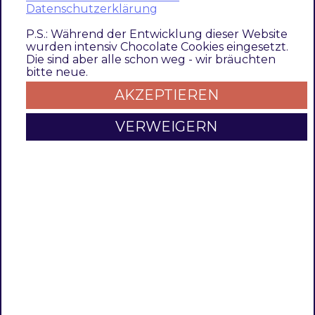
the import process massively. Therefore, the
Datenschutzerklärung
validation is highly customizable and can, if
P.S.: Während der Entwicklung dieser Website
necessary, completely be switched off.
wurden intensiv Chocolate Cookies eingesetzt.
Die sind aber alle schon weg - wir bräuchten
bitte neue.
Switch-Off validaton
AKZEPTIEREN
VERWEIGERN
If you don’t want your CSV files validated, you
are able to override the appropriate shortcuts
with a snippet, e.g.
etc/configuration/shortcuts.json
.
For example, if you want to remove the
validation from the
add-update
process of your
product import, delete the operation
general/catalog_product/validate
from the
appropriate shortcut.