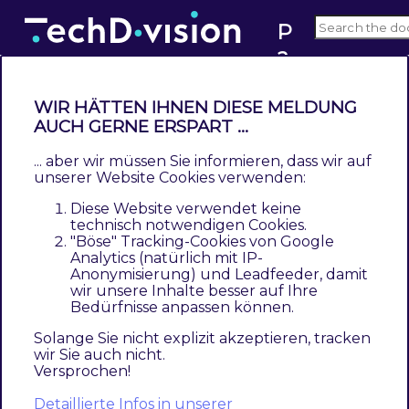
P
a
1.3
c
e
WIR HÄTTEN IHNEN DIESE MELDUNG
m
AUCH GERNE ERSPART ...
How to extend
a
... aber wir müssen Sie informieren, dass wir auf
Contents
k
unserer Website Cookies verwenden:
Override existing classes
er
Diese Website verwendet keine
Add custom functionality
technisch notwendigen Cookies.
Register the module
"Böse" Tracking-Cookies von Google
Analytics (natürlich mit IP-
Anonymisierung) und Leadfeeder, damit
The
Pacemaker
import functionality is
wir unsere Inhalte besser auf Ihre
designed to work standalone.
Bedürfnisse anpassen können.
Solange Sie nicht explizit akzeptieren, tracken
Up from version 3.8.0, it is possible to use the
wir Sie auch nicht.
Magento
code directory
<magento-install-
Versprochen!
dir>/app/code/
as well to extend the
Pacemaker
Detaillierte Infos in unserer